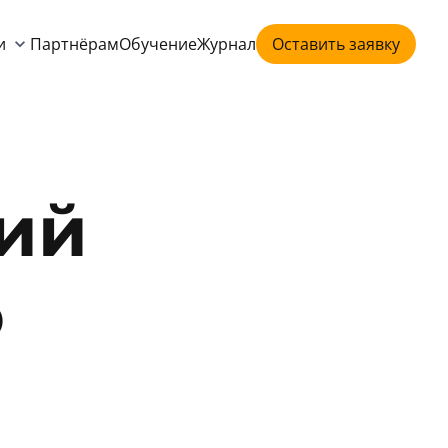
и
Партнёрам
Обучение
Журнал
Оставить заявку
ий
o