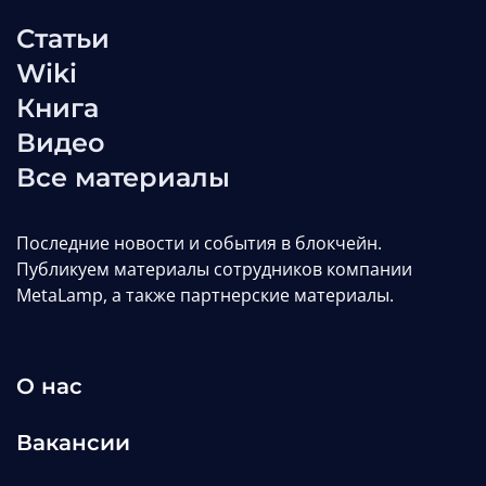
Обменник криптовалют на базе
Статьи
облачного депозитария:
Wiki
сложности, объём работы и
Книга
архитектура
Видео
Редакция MetaLamp
Все материалы
Статьи
web3
defi
Последние новости и события в блокчейн.
Публикуем материалы сотрудников компании
MetaLamp, а также партнерские материалы.
НОВОЕ
О нас
Вакансии