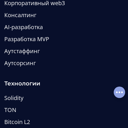
Корпоративный web3
Консалтинг
Разработка криптокошелька:
сколько стоит, какую
AI-разработка
архитектуру выбрать и когда
Разработка MVP
проще без него
Аутстаффинг
Редакция MetaLamp
Аутсорсинг
Статьи
web3
defi
Технологии
Соц
Solidity
TON
Bitcoin L2