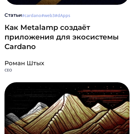
Статьи
cardano
web3
dApps
Как Metalamp создаёт
приложения для экосистемы
Cardano
Роман Штых
CEO