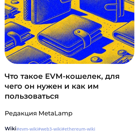
Что такое EVM-кошелек, для
чего он нужен и как им
пользоваться
Редакция MetaLamp
Wiki
evm-wiki
web3-wiki
ethereum-wiki