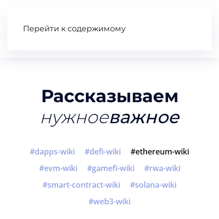
Перейти к содержимому
Статьи
Wiki
Книга
Видео
Рассказываем
нужное
важное
dapps-wiki
defi-wiki
ethereum-wiki
evm-wiki
gamefi-wiki
rwa-wiki
smart-contract-wiki
solana-wiki
web3-wiki