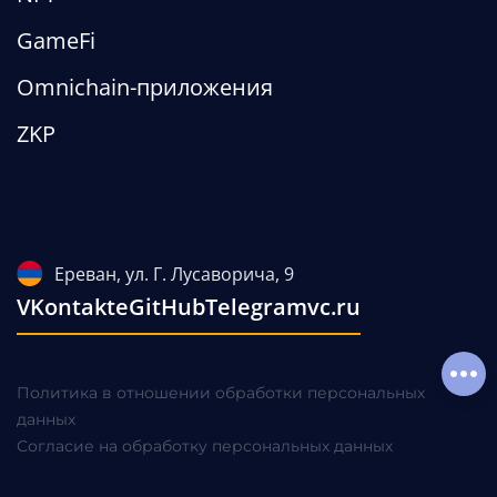
GameFi
Omnichain-приложения
ZKP
Ереван, ул. Г. Лусаворича, 9
VKontakte
GitHub
Telegram
vc.ru
Соц
Политика в отношении обработки персональных
данных
Согласие на обработку персональных данных