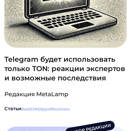
Telegram будет использовать
только TON: реакции экспертов
и возможные последствия
Редакция MetaLamp
Статьи
web3
dApps
business
ВЫБОР РЕДАКЦИИ