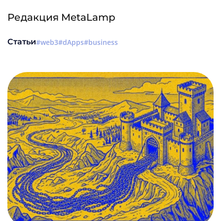
Редакция MetaLamp
Статьи
web3
dApps
business