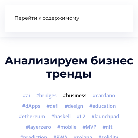
Перейти к содержимому
Статьи
Wiki
Книга
Видео
Анализируем бизнес
тренды
ai
bridges
business
cardano
dApps
defi
design
education
ethereum
haskell
L2
launchpad
layerzero
mobile
MVP
nft
prediction
RWA
solana
solidity