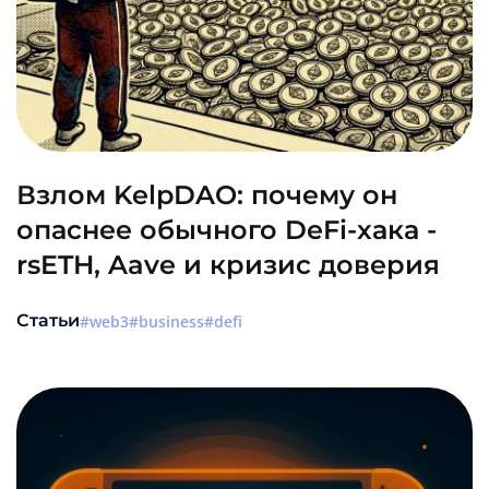
Взлом KelpDAO: почему он
опаснее обычного DeFi-хака -
rsETH, Aave и кризис доверия
Статьи
web3
business
defi