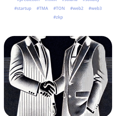
startup
TMA
TON
web2
web3
zkp