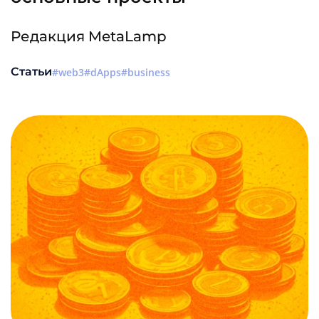
Редакция MetaLamp
Статьи
web3
dApps
business