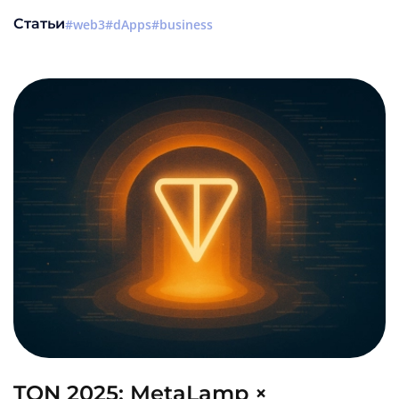
Статьи
web3
dApps
business
TON 2025: MetaLamp ×