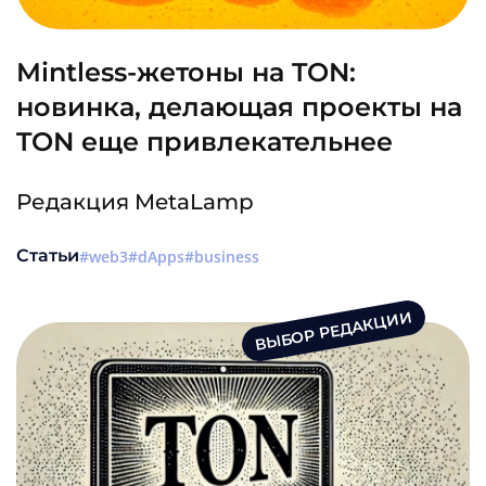
Mintless-жетоны на TON:
новинка, делающая проекты на
TON еще привлекательнее
Редакция MetaLamp
Статьи
web3
dApps
business
ВЫБОР РЕДАКЦИИ