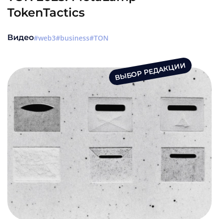
TokenTactics
Видео
web3
business
TON
ВЫБОР РЕДАКЦИИ