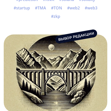
startup
TMA
TON
web2
web3
zkp
ВЫБОР РЕДАКЦИИ