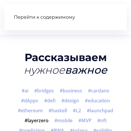
Перейти к содержимому
Статьи
Wiki
Книга
Видео
Рассказываем
нужное
важное
ai
bridges
business
cardano
dApps
defi
design
education
ethereum
haskell
L2
launchpad
layerzero
mobile
MVP
nft
prediction
RWA
solana
solidity