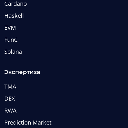
Cardano
Haskell
EVM
FunC
Solana
Прогноз цены биткоина:
сколько будет стоить биткоин
Экспертиза
Редакция MetaLamp
TMA
Wiki
web3-wiki
DEX
RWA
Prediction Market