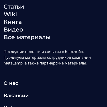
Статьи
сторона Perp DEX: архитектура
Wiki
ликвидности и механизмы
Книга
ликвидаций
Видео
Редакция MetaLamp
Все материалы
Wiki
web3-wiki
defi-wiki
Последние новости и события в блокчейн.
Публикуем материалы сотрудников компании
MetaLamp, а также партнерские материалы.
О нас
Вакансии