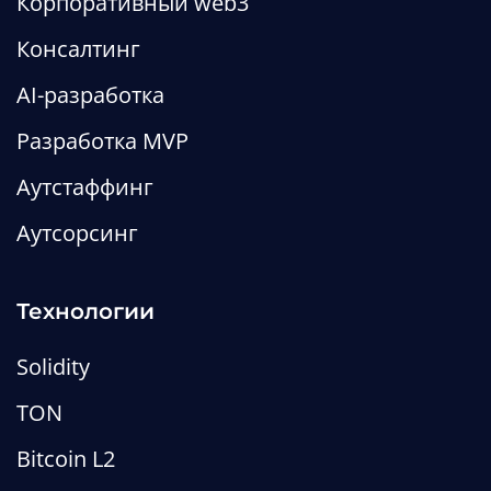
Корпоративный web3
Консалтинг
Что такое Uniswap v.4 —
отличия от предыдущих
AI-разработка
версий
Разработка MVP
Редакция MetaLamp
Аутстаффинг
Аутсорсинг
Wiki
web3-wiki
defi-wiki
dapps-wiki
Технологии
Solidity
TON
Bitcoin L2