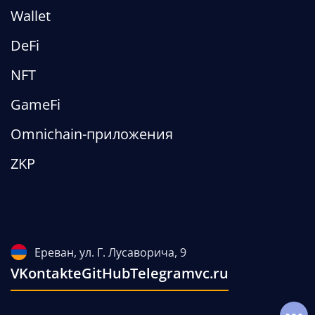
Wallet
DeFi
NFT
GameFi
Omnichain-приложения
ZKP
Ереван, ул. Г. Лусаворича, 9
VKontakte
GitHub
Telegram
vc.ru