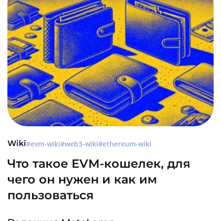
Wiki
evm-wiki
web3-wiki
ethereum-wiki
Что такое EVM-кошелек, для
чего он нужен и как им
пользоваться