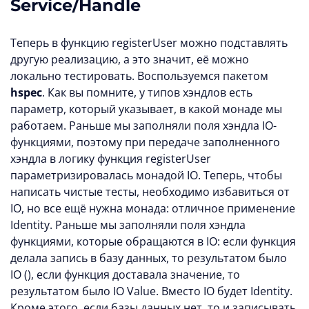
Service/Handle
Теперь в функцию registerUser можно подставлять
другую реализацию, а это значит, её можно
локально тестировать. Воспользуемся пакетом
hspec
. Как вы помните, у типов хэндлов есть
параметр, который указывает, в какой монаде мы
работаем. Раньше мы заполняли поля хэндла IO-
функциями, поэтому при передаче заполненного
хэндла в логику функция registerUser
параметризировалась монадой IO. Теперь, чтобы
написать чистые тесты, необходимо избавиться от
IO, но все ещë нужна монада: отличное применение
Identity. Раньше мы заполняли поля хэндла
функциями, которые обращаются в IO: если функция
делала запись в базу данных, то результатом было
IO (), если функция доставала значение, то
результатом было IO Value. Вместо IO будет Identity.
Кроме этого, если базы данных нет, то и записывать