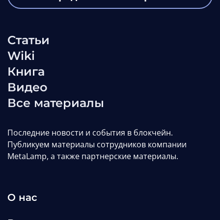
Обменник криптовалют на базе
Статьи
облачного депозитария:
Wiki
сложности, объём работы и
Книга
архитектура
Видео
Редакция MetaLamp
Все материалы
Статьи
web3
defi
Последние новости и события в блокчейн.
Публикуем материалы сотрудников компании
MetaLamp, а также партнерские материалы.
О нас