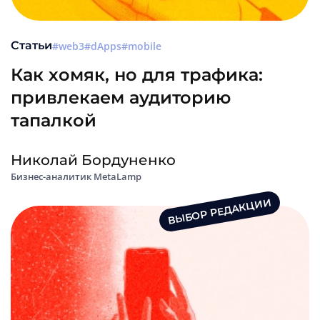
Статьи
web3
dApps
mobile
Как хомяк, но для трафика:
привлекаем аудиторию
тапалкой
Николай Бордуненко
Бизнес-аналитик MetaLamp
ВЫБОР РЕДАКЦИИ