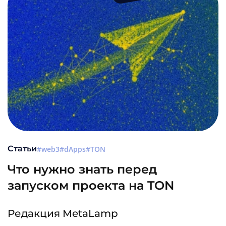
Статьи
web3
dApps
TON
Что нужно знать перед
запуском проекта на TON
Редакция MetaLamp