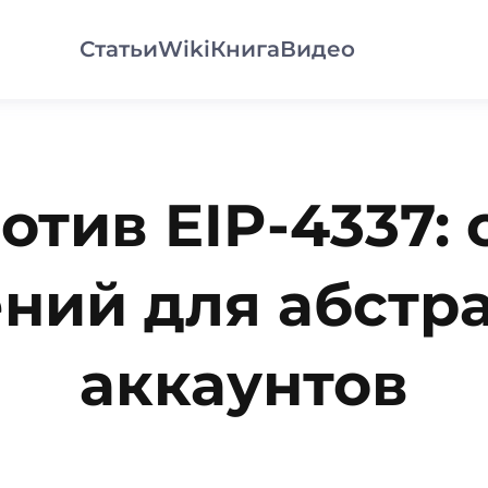
Статьи
Wiki
Книга
Видео
отив EIP-4337:
ний для абстр
аккаунтов