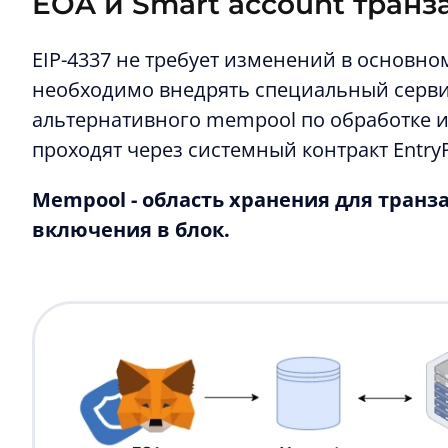
EOA и Smart account транз
EIP-4337 не требует изменений в основно
необходимо внедрять специальный сервис -
альтернативного mempool по обработке и
проходят через системный контракт EntryP
Mempool - область хранения для тран
включения в блок.