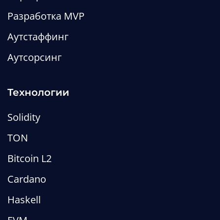
архитектуру выбрать и когда
Разработка MVP
проще без него
Аутстаффинг
Редакция MetaLamp
Аутсорсинг
Статьи
web3
defi
Технологии
Solidity
TON
Bitcoin L2
Cardano
Haskell