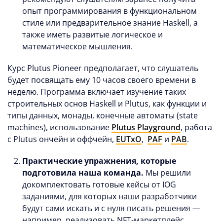
опыт программирования в функциональном
стиле или предварительное знание Haskell, а
также иметь развитые логическое и
математическое мышления.
Курс Plutus Pioneer предполагает, что слушатель
будет посвящать ему 10 часов своего времени в
неделю. Программа включает изучение таких
строительных основ Haskell и Plutus, как функции и
типы данных, монады, конечные автоматы (state
machines),
использование
Plutus Playground
, работа
с Plutus ончейн и оффчейн,
EUTxO
,
PAF
и
PAB
.
Практические упражнения, которые
подготовила наша команда.
Мы решили
докомплектовать готовые кейсы от IOG
заданиями, для которых наши разработчики
будут сами искать и с нуля писать решения —
например, реализовать NFT-маркетплейс,