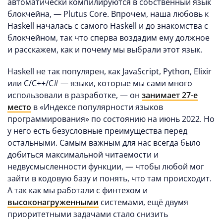
автоматически компилируются в собственный язык
блокчейна, — Plutus Core. Впрочем, наша любовь к
Haskell началась с самого Haskell и до знакомства с
блокчейном, так что сперва воздадим ему должное
и расскажем, как и почему мы выбрали этот язык.
Haskell не так популярен, как JavaScript, Python, Elixir
или C/C++/C# — языки, которые мы сами много
использовали в разработке, — он
занимает 27-е
место
в «Индексе популярности языков
программирования» по состоянию на июнь 2022. Но
у него есть безусловные преимущества перед
остальными. Самым важным для нас всегда было
добиться максимальной читаемости и
недвусмысленности функции, — чтобы любой мог
зайти в кодовую базу и понять, что там происходит.
А так как мы работали с финтехом и
высоконагруженными
системами, ещё двумя
приоритетными задачами стало снизить