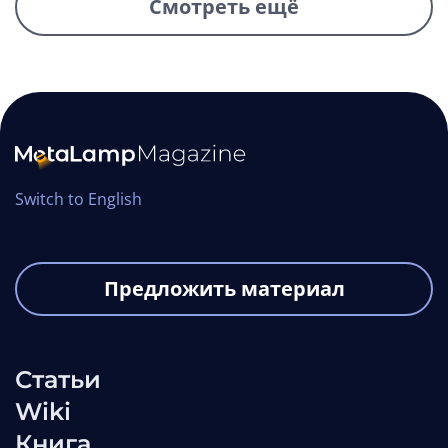
Смотреть ещё
Switch to English
Предложить материал
Обменник криптовалют на базе
Статьи
облачного депозитария:
Wiki
сложности, объём работы и
Книга
архитектура