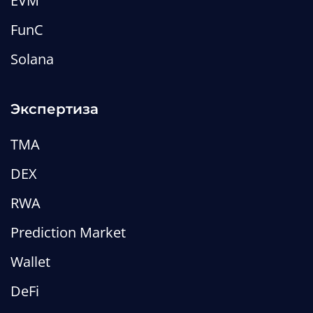
EVM
FunC
Solana
Цифровой депозитарий: что это
Экспертиза
такое, зачем он нужен и как
устроен
TMA
DEX
Редакция MetaLamp
RWA
Статьи
web3
business
defi
Prediction Market
Wallet
DeFi