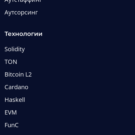
Аутсорсинг
Технологии
Solidity
TON
Bitcoin L2
Cardano
Haskell
EVM
Цифровой депозитарий: что это
FunC
такое, зачем он нужен и как