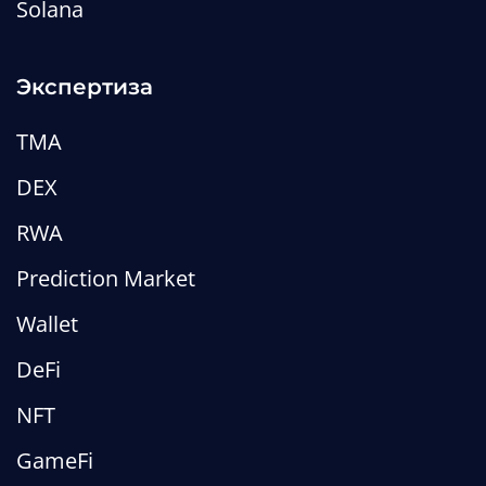
Solana
устроен
Статьи
web3
business
defi
Экспертиза
TMA
DEX
RWA
Prediction Market
Wallet
DeFi
NFT
GameFi