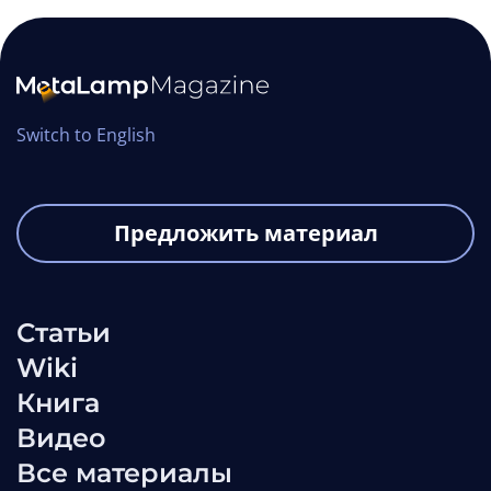
Switch to English
Предложить материал
Обменник криптовалют на базе
Статьи
облачного депозитария:
Wiki
сложности, объём работы и
Книга
архитектура
Видео
Статьи
web3
defi
Все материалы