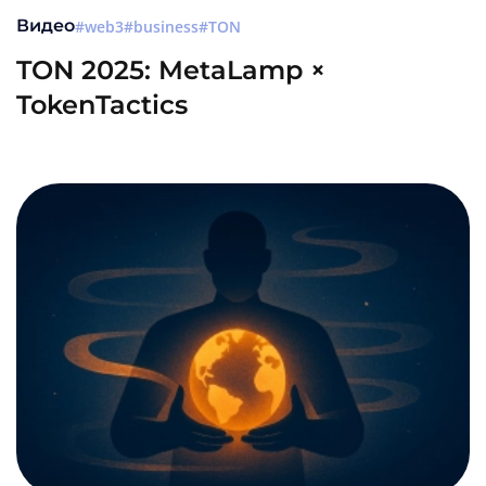
Видео
web3
business
TON
TON 2025: MetaLamp ×
TokenTactics