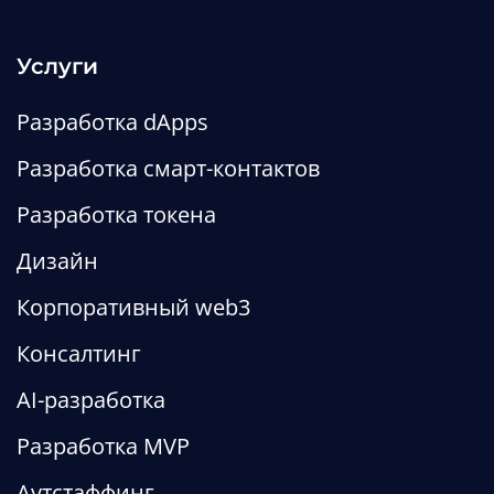
Услуги
Разработка dApps
Разработка смарт-контактов
Разработка токена
Дизайн
Разработка криптокошелька:
Корпоративный web3
сколько стоит, какую
Консалтинг
архитектуру выбрать и когда
AI-разработка
проще без него
Разработка MVP
Статьи
web3
defi
Аутстаффинг